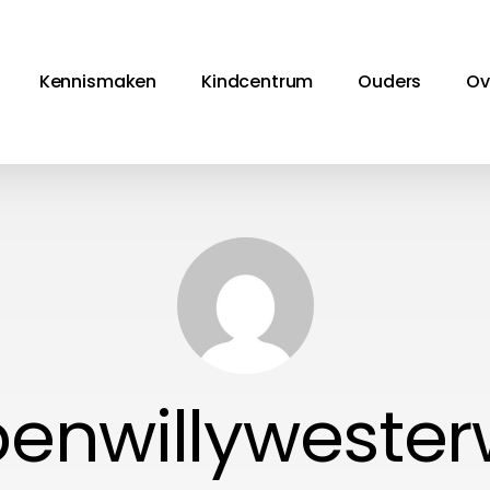
Kennismaken
Kindcentrum
Ouders
Ov
penwillywester