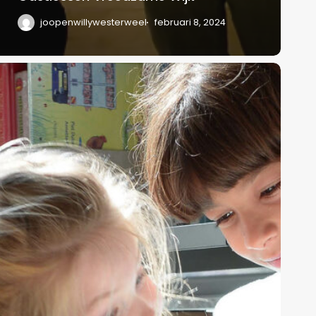
joopenwillywesterweel
februari 8, 2024