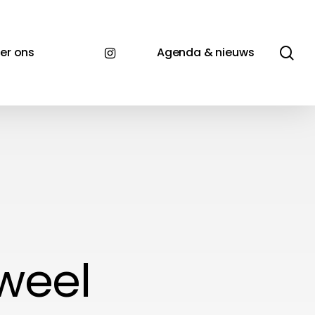
se
instagram
er ons
Agenda & nieuws
weel